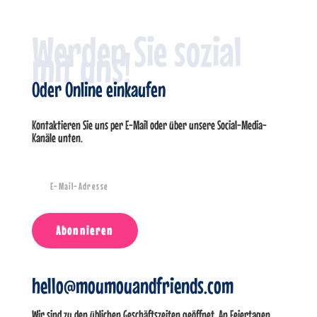
Werden Sie sozial
mit uns!
Oder Online einkaufen
Kontaktieren Sie uns per E-Mail oder über unsere Social-Media-
Kanäle unten.
Abonnieren
hello@moumouandfriends.com
Wir sind zu den üblichen Geschäftszeiten geöffnet. An Feiertagen