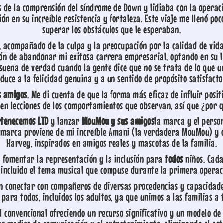
 de la comprensión del síndrome de Down y lidiaba con la operaci
ón en su increíble resistencia y fortaleza. Este viaje me llenó p
superar los obstáculos que le esperaban.
í, acompañado de la culpa y la preocupación por la calidad de vi
sión de abandonar mi exitosa carrera empresarial, optando en su
suena de verdad cuando la gente dice que no se trata de lo que uno
duce a la felicidad genuina y a un sentido de propósito satisfacto
s amigos
. Me di cuenta de que la forma más eficaz de influir pos
ben lecciones de los comportamientos que observan, así que ¿por q
rtenecemos LTD
y lanzar
MouMou y sus amigos
la marca y el perso
i marca proviene de mi increíble Amani (la verdadera MouMou) y 
Harvey, inspirados en amigos reales y mascotas de la familia.
 fomentar la representación y la inclusión para
todos
niños. Cada
incluido el tema musical que compuse durante la primera operac
eden conectar con compañeros de diversas procedencias y capacida
ara todos, incluidos los adultos, ya que unimos a las familias a 
til convencional ofreciendo un recurso significativo y un modelo d