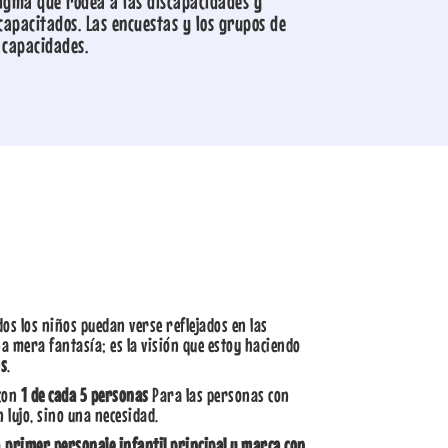
stigma que rodea a las discapacidades y
scapacitados. Las encuestas y los grupos de
 capacidades.
os los niños puedan verse reflejados en las
a mera fantasía; es la visión que estoy haciendo
os
.
 con
1 de cada 5 personas
Para las personas con
n lujo, sino una necesidad.
o
primer personaje infantil principal y marca con