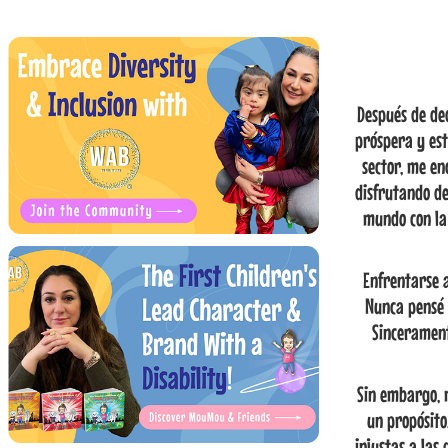
Después de de
próspera y es
sector, me en
disfrutando d
mundo con la
Enfrentarse 
Nunca pensé 
Sincerament
Sin embargo, 
un propósito
injustas a las