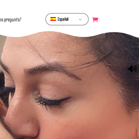
una pregunta?
Español
🔊