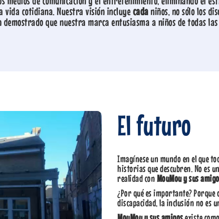
los medios de comunicación y el entretenimiento, eliminando el e
a vida cotidiana. Nuestra visión incluye
cada
niños, no sólo los di
n demostrado que nuestra marca entusiasma a niños de todas las
El futuro
Imagínese un mundo en el que tod
historias que descubren. No es un
realidad con
MouMou y sus amig
¿Por qué es importante? Porque
discapacidad, la inclusión no es u
MouMou y sus amigos
existe com