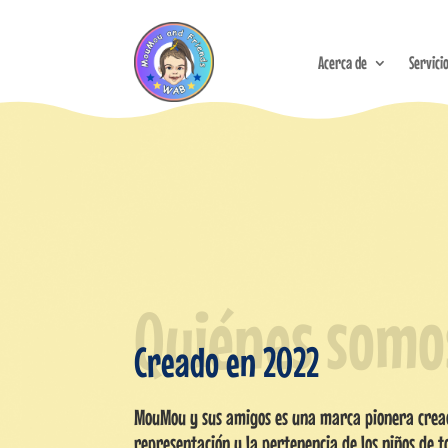
Acerca de
Servici
Quiénes somo
Creado en 2022
MouMou y sus amigos es una marca pionera crea
representación y la pertenencia de los niños de t