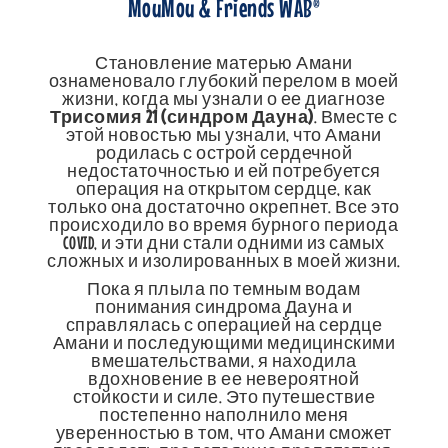
MouMou & Friends WAB®
Становление матерью Амани
ознаменовало глубокий перелом в моей
жизни, когда мы узнали о ее диагнозе
Трисомия 21 (синдром Дауна)
. Вместе с
этой новостью мы узнали, что Амани
родилась с острой сердечной
недостаточностью и ей потребуется
операция на открытом сердце, как
только она достаточно окрепнет. Все это
происходило во время бурного периода
COVID, и эти дни стали одними из самых
сложных и изолированных в моей жизни.
Пока я плыла по темным водам
понимания синдрома Дауна и
справлялась с операцией на сердце
Амани и последующими медицинскими
вмешательствами, я находила
вдохновение в ее невероятной
стойкости и силе. Это путешествие
постепенно наполнило меня
уверенностью в том, что Амани сможет