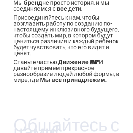
Мы
бренд
не просто история, и мы
соединяемся с
все
дети.
Присоединяйтесь к нам, чтобы
возглавить работу по созданию по-
настоящему инклюзивного будущего,
чтобы создать мир, в котором будут
цениться различия и каждый ребенок
будет чувствовать, что его видят и
ценят.
Станьте частью
Движение WAB®
И
давайте примем прекрасное
разнообразие людей любой формы, в
мире, где
Мы все принадлежим.
Общайтесь с
нами!