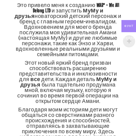
Это привело меня к созданию
WAB® - We All
Belong LTD
и запустить
МуМу и
друзья
новаторский детский персонаж и
бренд с главным героем-инвалидом.
Вдохновением для моего бренда
ФУНТ
послужила моя удивительная Амани
(настоящая МуМу) и другие любимые
СТЕРЛИ
персонажи, такие как Энзо и Харви,
вдохновленные реальными друзьями и
семейными питомцами.
Этот новый яркий бренд призван
способствовать расширению
представительства и инклюзивности
для
все
дети. Каждая деталь
МуМу и
друзья
была тщательно продумана
мной, включая музыку, которую я
сочинил во время первой операции на
открытом сердце Амани.
Благодаря моим историям дети могут
общаться со сверстниками разного
происхождения и способностей,
отправляясь в захватывающие
приключения по всему миру. Здесь