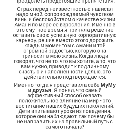
преодолеть предстоящие препятствия.
Страх перед неизвестностью нависал
надо мной, сопровождаемый чувством
вины и беспокойством о качестве жизни
Амани по мере ее взросления. Именно в
это смутное время я приняла решение
оставить свою успешную корпоративную
карьеру, решив вместо этого дорожить
каждым моментом с Амани и той
огромной радостью, которую она
приносит в мою жизнь. Когда люди
говорят, что не то, что вы хотите, а то, что
вам нужно, приводит к подлинному
счастью и наполненности целью, это
действительно подтверждается.
Именно тогда я представила себе
МуМу
и друзья
. Я понял, что самый
эффективный способ оказать
положительное влияние на мир - это
воспитание наших будущих поколений.
Дети впитывают уроки из поведения,
которое они наблюдают, так почему бы
не направить их на правильный путь с
самого начала?