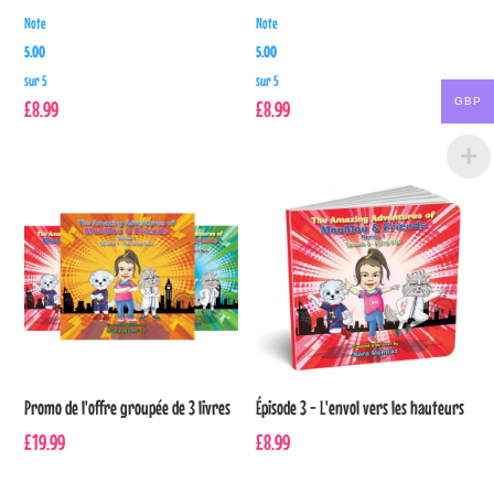
Note
Note
5.00
5.00
sur 5
sur 5
GBP
£
8.99
£
8.99
Promo de l'offre groupée de 3 livres
Épisode 3 - L'envol vers les hauteurs
£
19.99
£
8.99