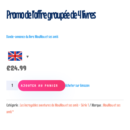
Promo de l'offre groupée de 4 livres
Bande-annonce du livre MouMou et ses amis
£
24.99
quantité
Acheter sur Amazon
AJOUTER AU PANIER
de
4
Book
Catégorie :
Les incroyables aventures de MouMou et ses amis - Série 1
Marque :
MouMou et ses
Bundle
amis™
Promo