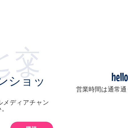
と交
しょ
hell
ンショッ
営業時間は通常通
ルメディアチャン
い。