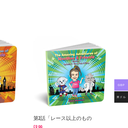
GBP
米ドル
第2話「レース以上のもの
£
8.99