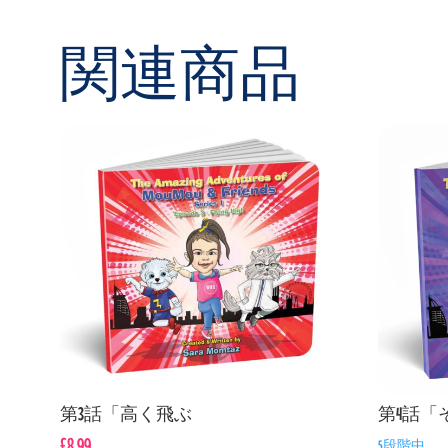
関連商品
第3話「高く飛ぶ
第4話「
£
8.99
5段階中