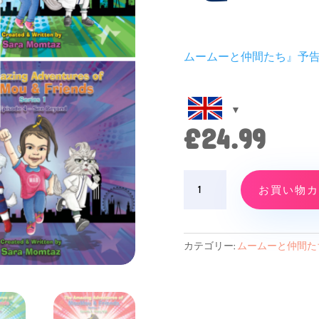
ムームーと仲間たち』予
£
24.99
4
お買い物カ
Book
Bundle
Promo
個
カテゴリー:
ムームーと仲間た