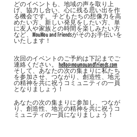
どのイベントも、地域の声を取り上
げ、協力し合い、心に残る思い出を作
る機会です。 子どもたちの想像力を高
めたい方、新しい発見をしたい方、単
に友人や家族との時間を楽しみたい方
など、MouMou and Friendsがそのお手伝いを
いたします！
次回のイベントのご予約は下記までご
連絡ください。
hello@moumouandfriends.com
そして、あなたの次の集まりに私たち
を参加させ、つながり、創造性、地元
の精神を共に祝うコミュニティの一員
となりましょう！
あなたの次の集まりに参加し、つなが
り、創造性、地元の精神を共に祝うコ
ミュニティの一員になりましょう！