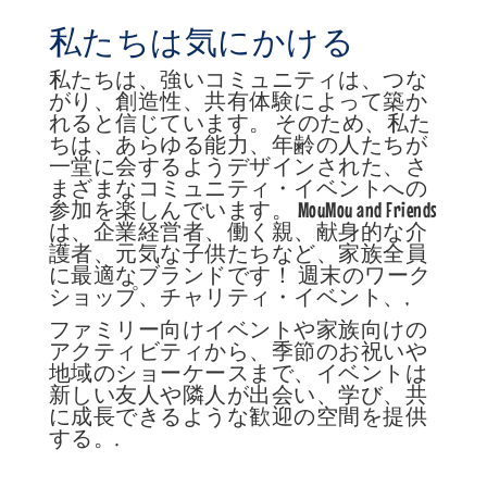
私たちは気にかける
私たちは、強いコミュニティは、つな
がり、創造性、共有体験によって築か
れると信じています。 そのため、私た
ちは、あらゆる能力、年齢の人たちが
一堂に会するようデザインされた、さ
まざまなコミュニティ・イベントへの
参加を楽しんでいます。 MouMou and Friends
は、企業経営者、働く親、献身的な介
護者、元気な子供たちなど、家族全員
に最適なブランドです！ 週末のワーク
ショップ、チャリティ・イベント、,
ファミリー向けイベントや家族向けの
アクティビティから、季節のお祝いや
地域のショーケースまで、イベントは
新しい友人や隣人が出会い、学び、共
に成長できるような歓迎の空間を提供
する。.