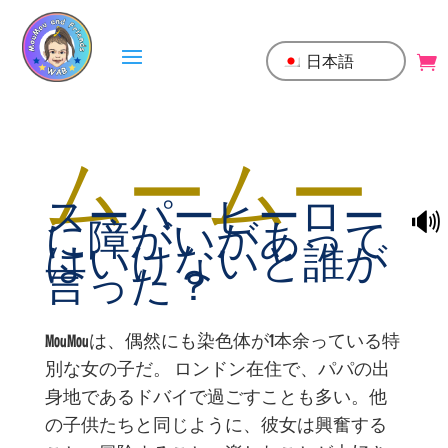
日本語
ムームー
スーパーヒーロー
🔊
に障がいがあって
はいけないと誰が
言った？
MouMouは、偶然にも染色体が1本余っている特
別な女の子だ。 ロンドン在住で、パパの出
身地であるドバイで過ごすことも多い。他
の子供たちと同じように、彼女は興奮する