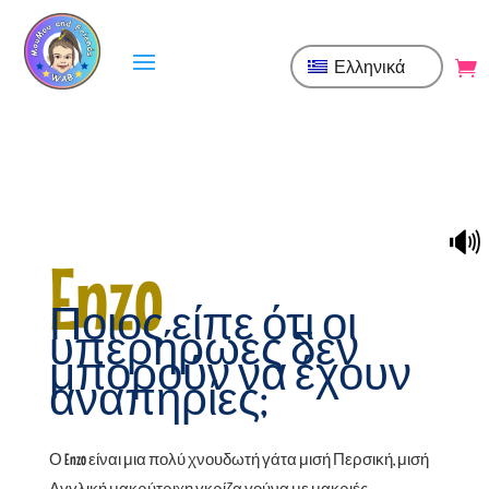
Ελληνικά
🔊
Enzo
Ποιος είπε ότι οι
υπερήρωες δεν
μπορούν να έχουν
αναπηρίες;
Ο Enzo είναι μια πολύ χνουδωτή γάτα μισή Περσική, μισή
Αγγλική μακρύτριχη γκρίζα γούνα με μακριές