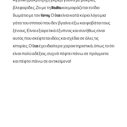
βλεφαρίδες. Ζει με τη MouMou και μοιράζεται το ίδιο
δωμάτιο με τον Harvey. Ο Enzo είναι κατά κύριο λόγο μια
γάτα του σπιτιού που δεν βγαίνει έξω και φοβάται τους
ξένους. Είναι εξαιρετικά έξυπνος και συνήθως είναι
αυτός που σκέφτεται ιδέες και σχέδια σε όλες τις
ιστορίες. Ο Enzo έχει ιδιαίτερα χαρακτηριστικά, όπως το ότι
είναι πολύ αδέξιος, συχνά πέφτει πάνω σε πράγματα
και πέφτει πάνω σε αντικείμενα!