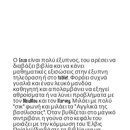
Ο Enzo είναι πολύ έξυπνος, του αρέσει να
διαβάζει βιβλία και να κάνει
μαθηματικές εξισώσεις στην έξυπνη
τηλεόραση ή στο tablet. Φοράει συχνά
γυαλιά και έναν λευκό μανδύα
καθηγητή και απολαμβάνει να εξηγεί
αθροίσματα ή να λύνει προβλήματα με
τον MouMou και τον Harvey. Μιλάει με πολύ
"σικ" φωνή και μιλάει τα "Αγγλικά της
βασίλισσας". Όταν βυθίζεται στο μαγικό
σιντριβάνι, η γούνα στο κεφάλι του
μοιάζει με την κόμμωση του Έλβις
Πρίσλεϊ (διαβάστε τα βιβλία για να