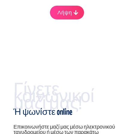
Λήψη
Γίνετε
κοινωνικοί
μαζί μας!
Ή ψωνίστε online
Επικοινωνήστε μαζί μας μέσω ηλεκτρονικού
ταχυδρομείου ή μέσω των παρακάτω