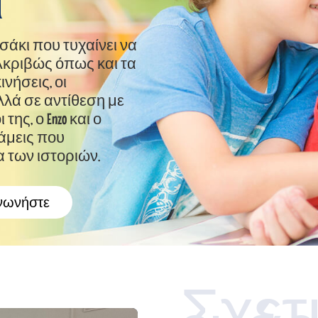
ι
τσάκι που τυχαίνει να
Ακριβώς όπως και τα
νήσεις, οι
λλά σε αντίθεση με
 της, ο Enzo και ο
νάμεις που
 των ιστοριών.
νωνήστε
Σχετ