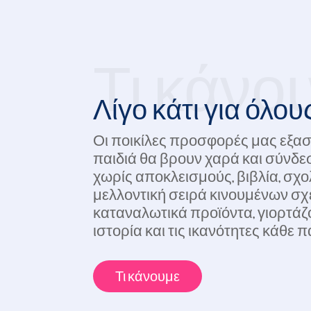
Τι κάνο
Λίγο κάτι για όλου
Οι ποικίλες προσφορές μας εξασ
παιδιά θα βρουν χαρά και σύνδεσ
χωρίς αποκλεισμούς, βιβλία, σχολ
μελλοντική σειρά κινουμένων σχ
καταναλωτικά προϊόντα, γιορτάζ
ιστορία και τις ικανότητες κάθε π
Τι κάνουμε