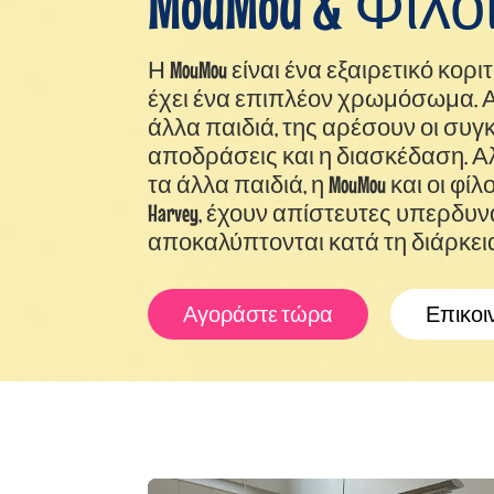
MouMou & Φίλο
Η MouMou είναι ένα εξαιρετικό κορι
έχει ένα επιπλέον χρωμόσωμα. 
άλλα παιδιά, της αρέσουν οι συγκι
αποδράσεις και η διασκέδαση. Α
τα άλλα παιδιά, η MouMou και οι φίλοι
Harvey, έχουν απίστευτες υπερδυ
αποκαλύπτονται κατά τη διάρκεια
Αγοράστε τώρα
Επικοι