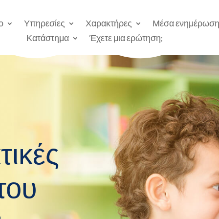
ο
Υπηρεσίες
Χαρακτήρες
Μέσα ενημέρωσ
Κατάστημα
Έχετε μια ερώτηση;
τικές
του