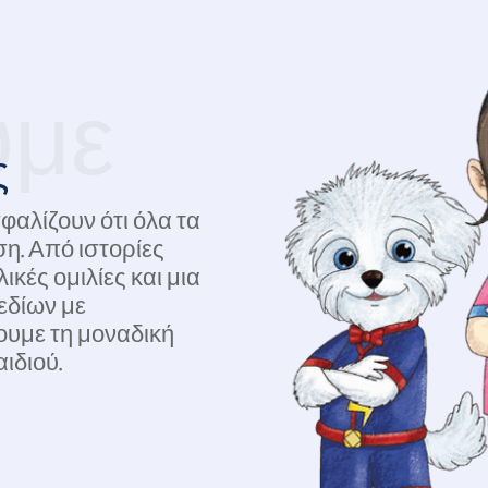
υμε
ς
φαλίζουν ότι όλα τα
η. Από ιστορίες
ικές ομιλίες και μια
εδίων με
ουμε τη μοναδική
αιδιού.