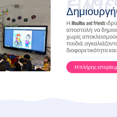
εμάς
Δημιουργήθ
Η MouMou and friends ι
αποστολή: να δημιου
χωρίς αποκλεισμού
παιδιά, αγκαλιάζοντ
διαφορετικότητα και 
Η πλήρης ιστορία 