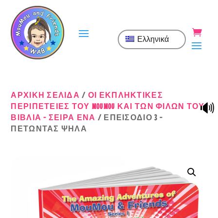
Ελληνικά
ΑΡΧΙΚΉ ΣΕΛΊΔΑ
/
ΟΙ ΕΚΠΛΗΚΤΙΚΈΣ
🔊
ΠΕΡΙΠΈΤΕΙΕΣ ΤΟΥ MOUMOU ΚΑΙ ΤΩΝ ΦΊΛΩΝ ΤΟΥ
ΒΙΒΛΊΑ - ΣΕΙΡΆ ΈΝΑ
/ ΕΠΕΙΣΌΔΙΟ 3 -
ΠΕΤΏΝΤΑΣ ΨΗΛΆ