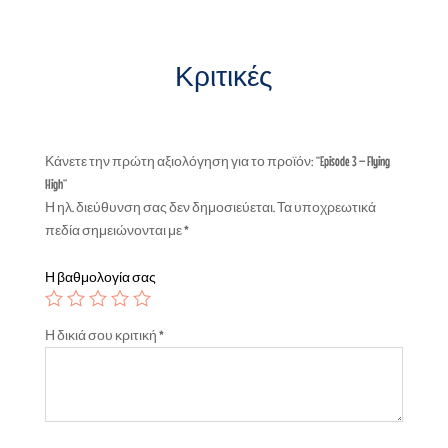
Κριτικές
Κάνετε την πρώτη αξιολόγηση για το προϊόν: “Episode 3 – Flying
High”
Η ηλ. διεύθυνση σας δεν δημοσιεύεται.
Τα υποχρεωτικά
πεδία σημειώνονται με
*
Η βαθμολογία σας
Η δικιά σου κριτική
*