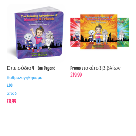
Επεισόδιο 4 - See Beyond
Promo πακέτο 3 βιβλίων
£
19.99
Βαθμολογήθηκε με
5.00
από 5
£
8.99