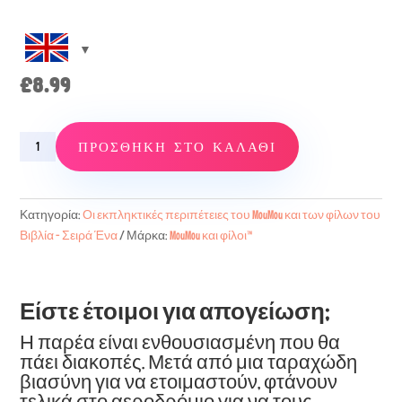
£
8.99
Episode
ΠΡΟΣΘΉΚΗ ΣΤΟ ΚΑΛΆΘΙ
3
–
Flying
Κατηγορία:
Οι εκπληκτικές περιπέτειες του MouMou και των φίλων του
High
Βιβλία - Σειρά Ένα
Μάρκα:
MouMou και φίλοι™
ποσότητα
Είστε έτοιμοι για απογείωση;
Η παρέα είναι ενθουσιασμένη που θα
πάει διακοπές. Μετά από μια ταραχώδη
βιασύνη για να ετοιμαστούν, φτάνουν
τελικά στο αεροδρόμιο για να τους