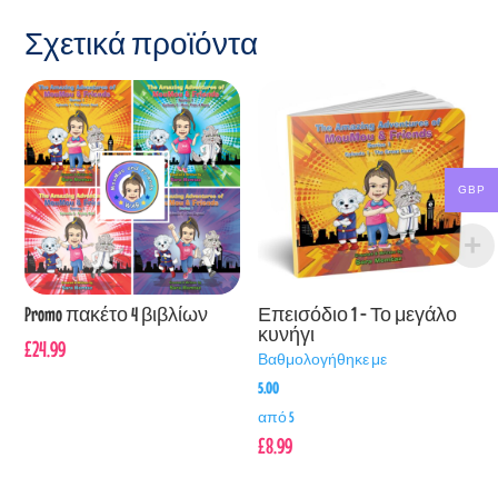
Σχετικά προϊόντα
GBP
Promo πακέτο 4 βιβλίων
Επεισόδιο 1 - Το μεγάλο
κυνήγι
£
24.99
Βαθμολογήθηκε με
5.00
από 5
£
8.99