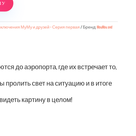
НУ
ключения МуМу и друзей - Серия первая
Бренд:
MouMou and
ся до аэропорта, где их встречает то,
пролить свет на ситуацию и в итоге
видеть картину в целом!