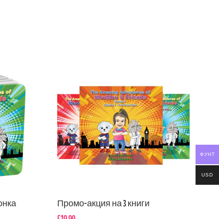
ФУНТ
СТЕРЛИ
USD
онка
Промо-акция на 3 книги
£
19.99