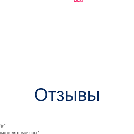
Отзывы
igh”
ные поля помечены
*