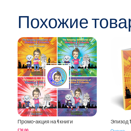
Похожие това
Промо-акция на 4 книги
Эпизод 1
£
24.99
Оценка