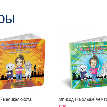
ры
 - Великая охота
Эпизод 2 - Больше, чем г
£
8.99