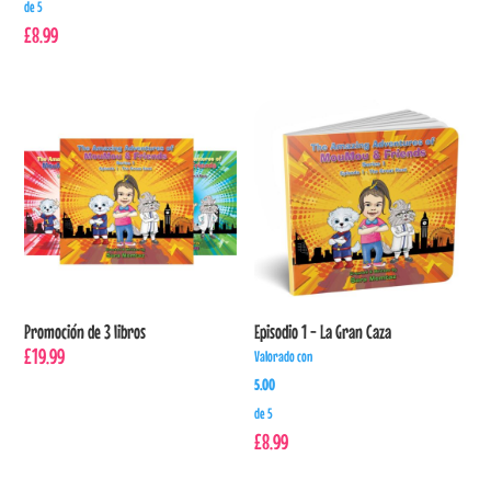
de 5
£
8.99
Promoción de 3 libros
Episodio 1 - La Gran Caza
£
19.99
Valorado con
5.00
de 5
£
8.99