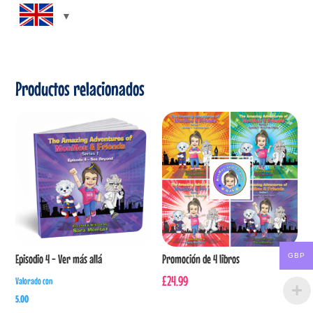
Productos relacionados
GBP
Episodio 4 - Ver más allá
Promoción de 4 libros
£
24.99
Valorado con
5.00