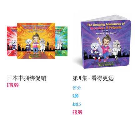
三本书捆绑促销
第 4 集 - 看得更远
£
19.99
评分
5.00
&sol; 5
£
8.99